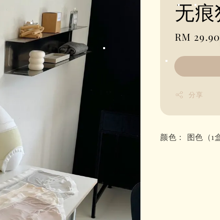
无痕
Regular
RM 29.9
price
分享
颜色： 图色（1