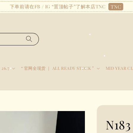
下单前请在FB / IG “置顶帖子”了解本店TNC
TNC
 26.7
“ 官网全现货 ｜ ALL READY STOCK ”
MID YEAR C
N18