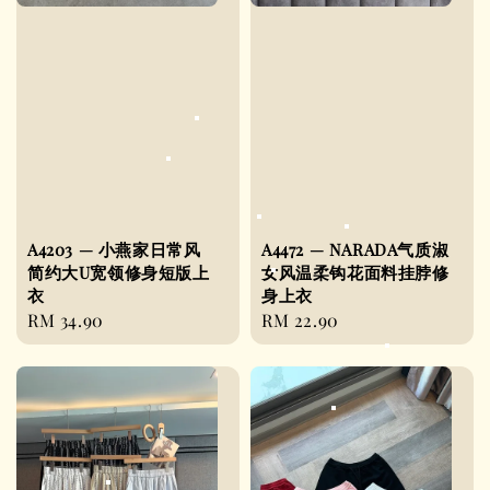
A4203 — 小燕家日常风
A4472 — NARADA气质淑
简约大U宽领修身短版上
女风温柔钩花面料挂脖修
衣
身上衣
Regular
RM 34.90
Regular
RM 22.90
price
price