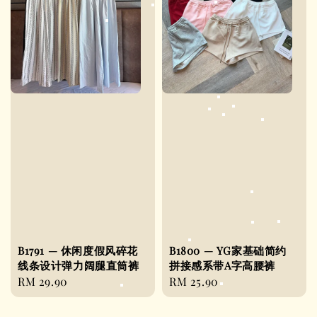
B1791 — 休闲度假风碎花
B1800 — YG家基础简约
线条设计弹力阔腿直筒裤
拼接感系带A字高腰裤
Regular
RM 29.90
Regular
RM 25.90
price
price