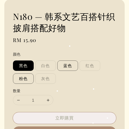
N180 — 韩系文艺百搭针织
披肩搭配好物
Regular
RM 15.90
price
颜色
黑色
白色
蓝色
红色
粉色
灰色
数量
立即購買