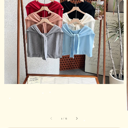
1
/
6