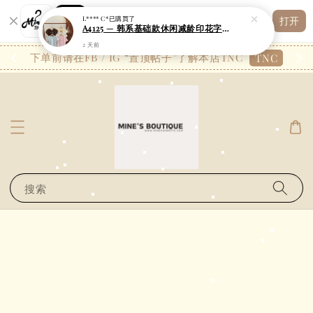
Shopping: 追踪您的订单
L**** C*
已購買了
打开
您信赖的商店
A4125 — 韩系基础款休闲减龄印花字圆领修身长款上衣
2 天前
26.7
下单前请在FB / IG “置顶帖子”了解本店TNC
TNC
搜索