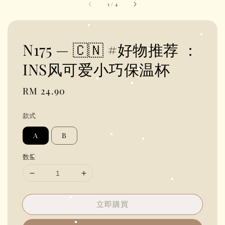
1
/
4
N175 — 🇨🇳 #好物推荐 ：
INS风可爱小巧保温杯
Regular
RM 24.90
price
款式
A
B
数量
立即購買