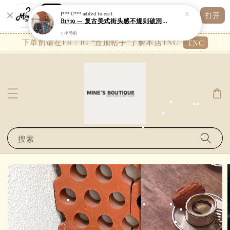
Shopping: 追踪您的订单
J*** C***
added to cart
打开
您信赖的商店
B1719 — 复古美式街头感不规则破洞花字牛仔5分裤
3 小時前
26.7
下单前请在FB / IG “置顶帖子”了解本店TNC
TNC
搜索