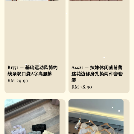
B1771 — 基础运动风简约
A4421 — 辣妹休闲减龄蕾
线条双口袋A字高腰裤
丝花边修身扎染两件套套
装
Regular
RM 29.90
Regular
RM 38.90
price
price