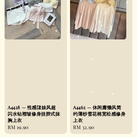
A4428 — 性感辣妹风超
A4462 — 休闲庸懒风简
闪水钻褶皱修身挂脖式抹
约薄纱雪花棉宽松感修身
胸上衣
上衣
Regular
RM 19.90
Regular
RM 32.90
price
price