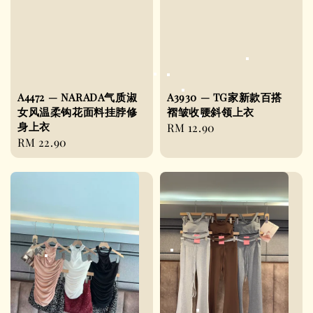
A4472 — NARADA气质淑
A3930 — TG家新款百搭
女风温柔钩花面料挂脖修
褶皱收腰斜领上衣
身上衣
Regular
RM 12.90
Regular
RM 22.90
price
price