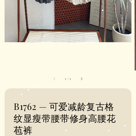
1
/
5
B1762 — 可爱减龄复古格
纹显瘦带腰带修身高腰花
苞裤