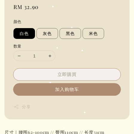
Regular
RM 32.90
price
颜色
白色
灰色
黑色
米色
数量
立即購買
加入购物车
分享
尺寸｜腰围62-100cm // 臀围110cm // 长度31cm