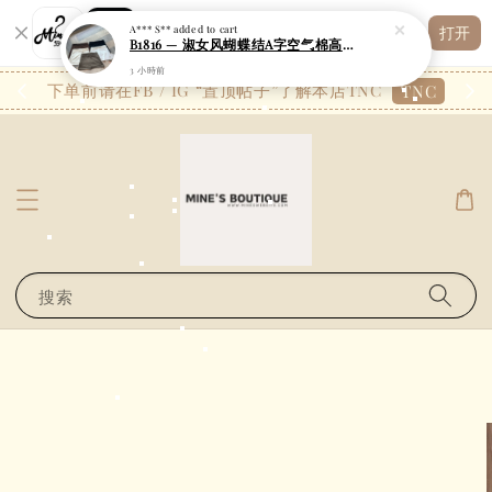
Shopping: 追踪您的订单
A*** S**
added to cart
打开
您信赖的商店
B1816 — 淑女风蝴蝶结A字空气棉高腰裤裙
3 小時前
26.7
下单前请在FB / IG “置顶帖子”了解本店TNC
TNC
搜索