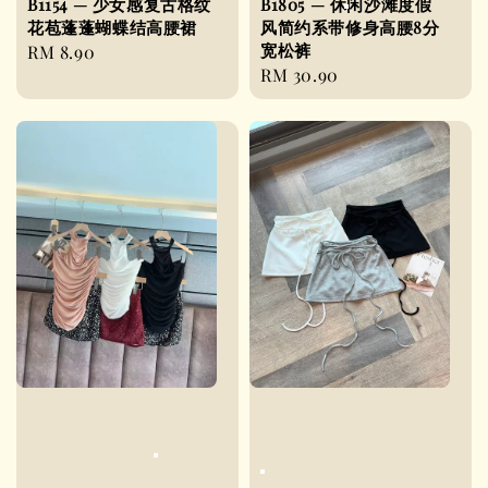
B1154 — 少女感复古格纹
B1805 — 休闲沙滩度假
花苞蓬蓬蝴蝶结高腰裙
风简约系带修身高腰8分
宽松裤
Regular
RM 8.90
Regular
RM 30.90
price
price