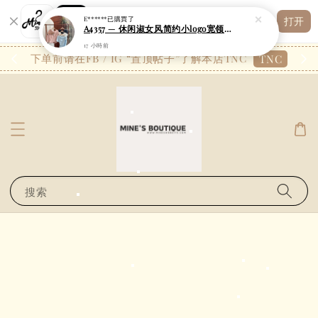
A4357 — 休闲淑女风简约小logo宽领斜肩空气棉两件套套装
Shopping: 追踪您的订单
打开
17 小時前
您信赖的商店
26.7
下单前请在FB / IG “置顶帖子”了解本店TNC
TNC
搜索