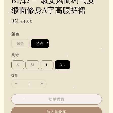
B1742 — 淑女风简约气质
缎面修身A字高腰裤裙
Regular
RM 24.90
price
颜色
米色
黑色
尺寸
S
M
L
XL
数量
立即購買
加入购物车