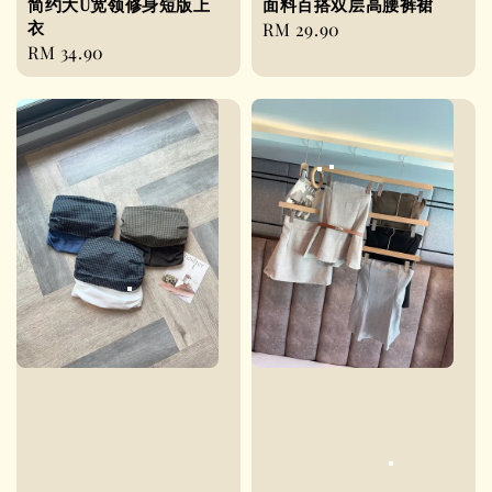
简约大U宽领修身短版上
面料百搭双层高腰裤裙
衣
Regular
RM 29.90
Regular
RM 34.90
price
price