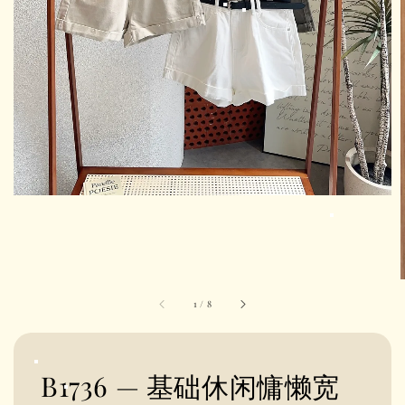
1
/
8
B1736 — 基础休闲慵懒宽