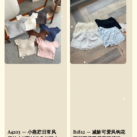
A4203 — 小燕家日常风
B1812 — 减龄可爱风钩花