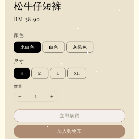
松牛仔短裤
Regular
RM 38.90
price
颜色
米白色
白色
灰绿色
尺寸
S
M
L
XL
数量
立即購買
加入购物车