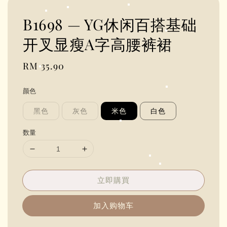
B1698 — YG休闲百搭基础
开叉显瘦A字高腰裤裙
Regular
RM 35.90
price
颜色
黑色
灰色
米色
白色
数量
立即購買
加入购物车