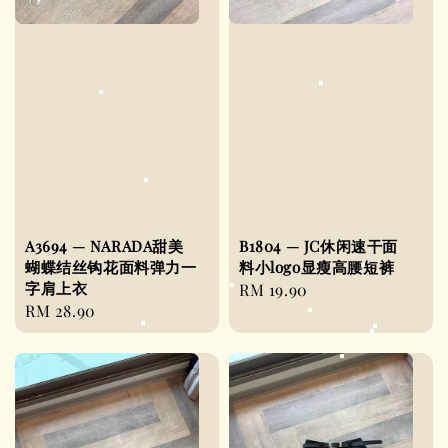
A3694 — NARADA甜美
B1804 — JC休闲速干面
蝴蝶结丝钩花面料弹力一
料小logo显瘦高腰短裤
字肩上衣
Regular
RM 19.90
Regular
RM 28.90
price
price