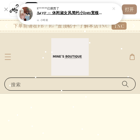
E******
已購買了
Shopping: 追踪您的订单
打开
A4357 — 休闲淑女风简约小logo宽领斜肩空气棉两件套套装
您信赖的商店
12 小時前
26.7
下单前请在FB / IG “置顶帖子”了解本店TNC
TNC
搜索