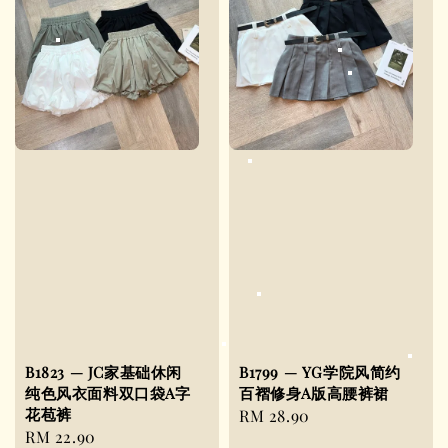
B1823 — JC家基础休闲
B1799 — YG学院风简约
纯色风衣面料双口袋A字
百褶修身A版高腰裤裙
花苞裤
Regular
RM 28.90
Regular
RM 22.90
price