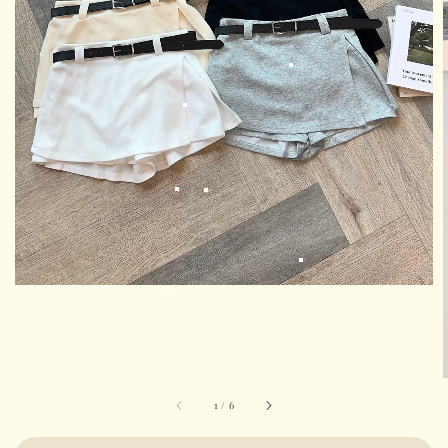
1
/
6