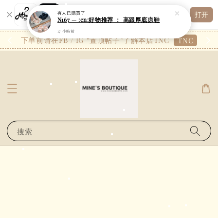
Shopping: 追踪您的订单
有人
已購買了
打开
您信赖的商店
N167 — :cn:好物推荐 ： 高跟厚底凉鞋
17 小時前
26.7
下单前请在FB / IG “置顶帖子”了解本店TNC
TNC
搜索