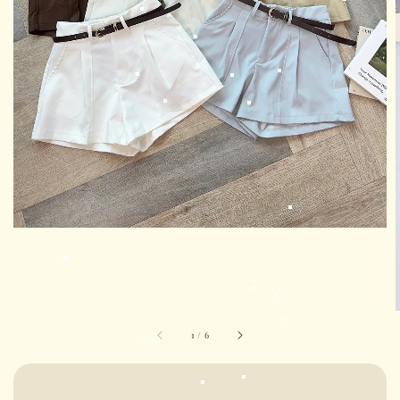
1
/
6