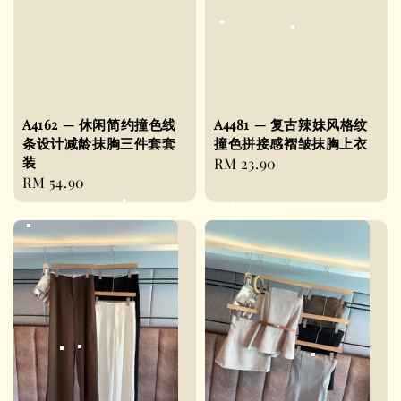
A4162 — 休闲简约撞色线
A4481 — 复古辣妹风格纹
条设计减龄抹胸三件套套
撞色拼接感褶皱抹胸上衣
装
Regular
RM 23.90
Regular
RM 54.90
price
price