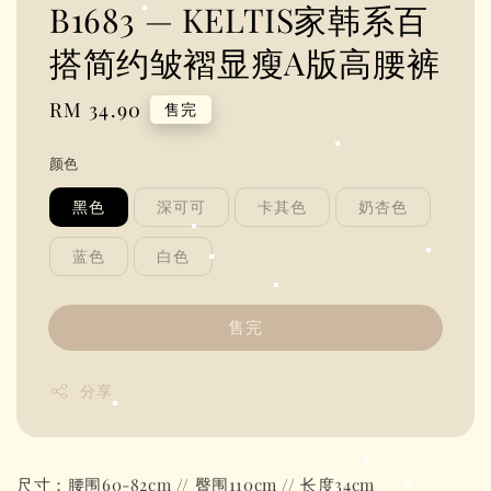
B1683 — KELTIS家韩系百
搭简约皱褶显瘦A版高腰裤
Regular
RM 34.90
售完
price
颜色
黑色
深可可
卡其色
奶杏色
蓝色
白色
售完
分享
尺寸：腰围60-82cm // 臀围110cm // 长度34cm