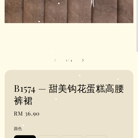
1
/
4
B1574 — 甜美钩花蛋糕高腰
裤裙
Regular
RM 36.90
price
颜色