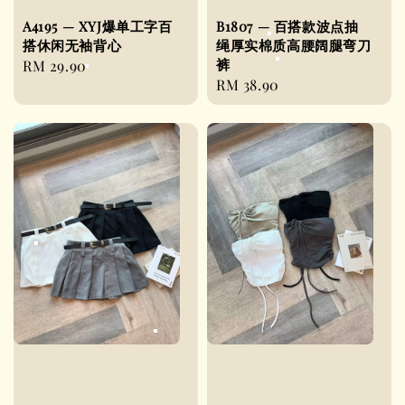
A4195 — XYJ爆单工字百
B1807 — 百搭款波点抽
搭休闲无袖背心
绳厚实棉质高腰阔腿弯刀
裤
Regular
RM 29.90
Regular
RM 38.90
price
price