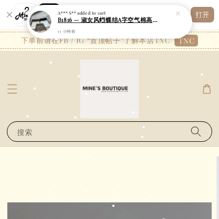
Shopping: 追踪您的订单
A*** S**
added to cart
打开
您信赖的商店
B1816 — 淑女风蝴蝶结A字空气棉高腰裤裙
13 小時前
26.7
下单前请在FB / IG “置顶帖子”了解本店TNC
TNC
搜索