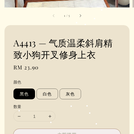
1
/
5
A4413 — 气质温柔斜肩精
致小狗开叉修身上衣
Regular
RM 23.90
price
颜色
黑色
白色
灰色
数量