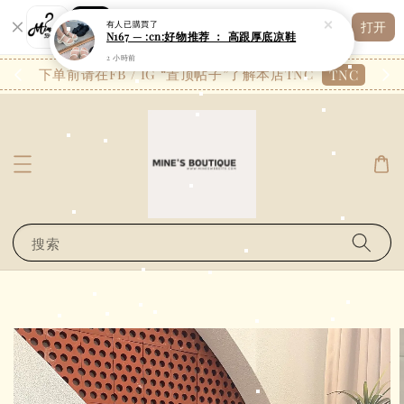
Shopping: 追踪您的订单
有人
已購買了
打开
您信赖的商店
N167 — :cn:好物推荐 ： 高跟厚底凉鞋
2 小時前
26.7
下单前请在FB / IG “置顶帖子”了解本店TNC
TNC
搜索