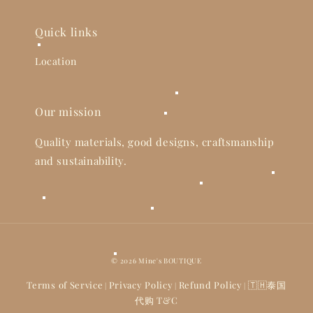
Quick links
Location
Our mission
Quality materials, good designs, craftsmanship
and sustainability.
© 2026 Mine's BOUTIQUE
Terms of Service
Privacy Policy
Refund Policy
🇹🇭泰国
|
|
|
代购 T&C