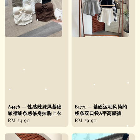
A4476 — 性感辣妹风基础
B1771 — 基础运动风简约
皱褶线条感修身抹胸上衣
线条双口袋A字高腰裤
Regular
RM 24.90
Regular
RM 29.90
price
price