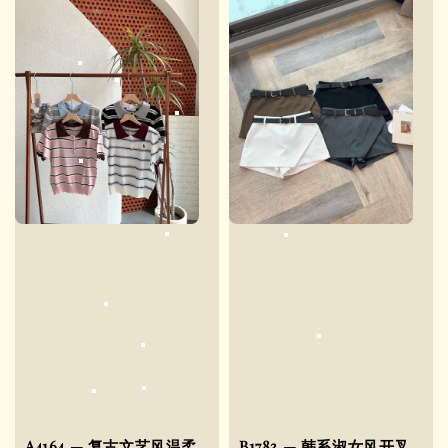
A4164 — 复古文艺风温柔
B1783 — 韩系淑女风开叉