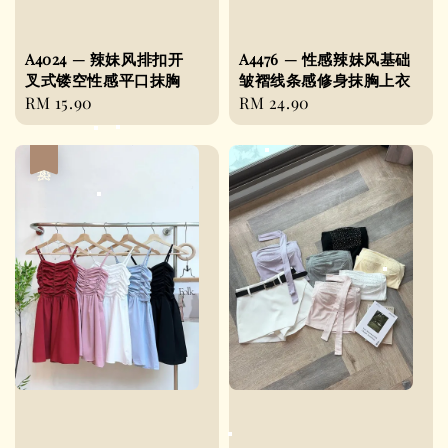
A4024 — 辣妹风排扣开
A4476 — 性感辣妹风基础
叉式镂空性感平口抹胸
皱褶线条感修身抹胸上衣
Regular
RM 15.90
Regular
RM 24.90
price
price
热卖