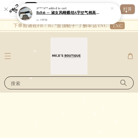
Shopping: 追踪您的订单
A*** S**
added to cart
打开
您信赖的商店
B1816 — 淑女风蝴蝶结A字空气棉高腰裤裙
14 小時前
26.7
下单前请在FB / IG “置顶帖子”了解本店TNC
TNC
搜索