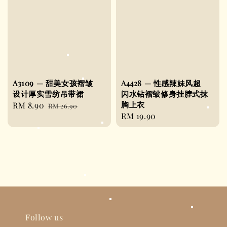
A3109 — 甜美女孩褶皱
A4428 — 性感辣妹风超
设计厚实雪纺吊带裙
闪水钻褶皱修身挂脖式抹
胸上衣
Sale
RM 8.90
Regular
RM 26.90
Regular
RM 19.90
price
price
price
Follow us