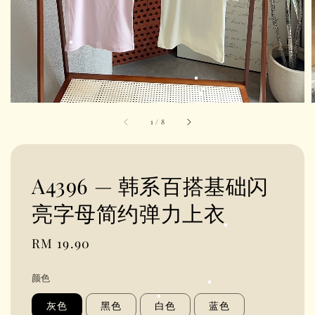
1
/
8
A4396 — 韩系百搭基础闪
亮字母简约弹力上衣
Regular
RM 19.90
price
颜色
灰色
黑色
白色
蓝色