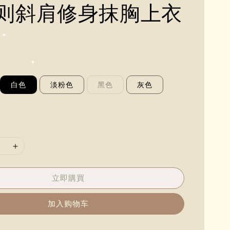
则斜肩修身抹胸上衣
白色
淡粉色
黑色
灰色
立即購買
加入购物车