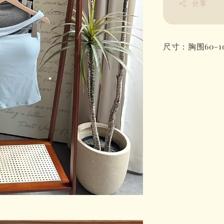
分享
尺寸：胸围60-10