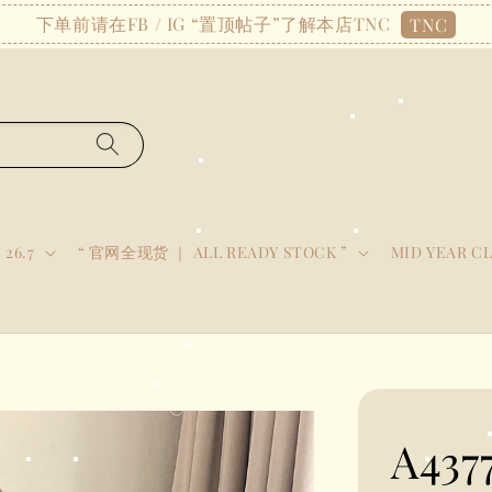
下单前请在FB / IG “置顶帖子”了解本店TNC
TNC
 26.7
“ 官网全现货 ｜ ALL READY STOCK ”
MID YEAR C
A43