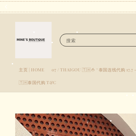
搜索
主页 | HOME
07 / THAIGOU 🇹🇭🍅 ‘ 泰国连线代购 17.7 -
🇹🇭泰国代购 T&C