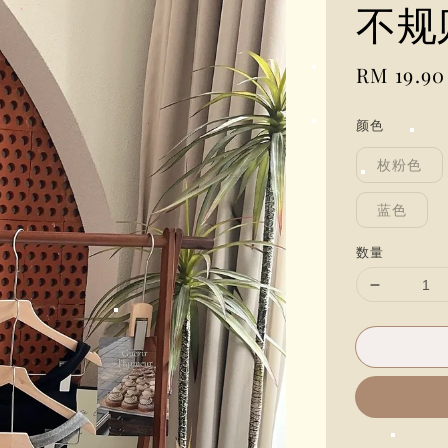
不规
Regular
RM 19.90
price
颜色
枚粉色
蓝色
数量