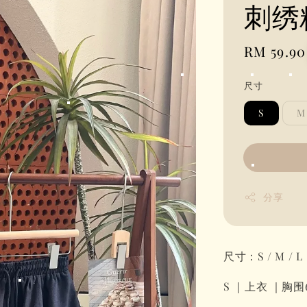
刺绣
Regular
RM 59.90
price
尺寸
S
M
分享
尺寸：S / M / L
S ｜上衣 ｜胸围62