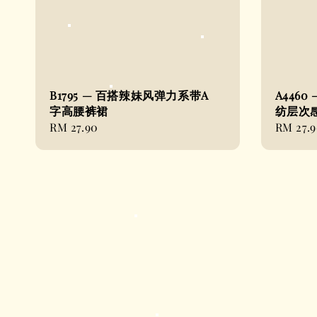
B1795 — 百搭辣妹风弹力系带A
A446
字高腰裤裙
纺层次
Regular
RM 27.90
Regular
RM 27.
price
price