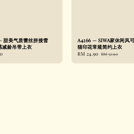
0 — 甜美气质蕾丝拼接雪
A4266 — SIWA家休闲风
感减龄吊带上衣
猫印花常规简约上衣
90
Sale
RM 24.90
Regular
RM 32.90
price
price