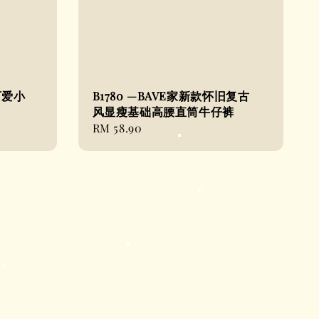
可爱小
B1780 —BAVE家新款怀旧复古
风显瘦基础高腰直筒牛仔裤
Regular
RM 58.90
price