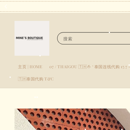
搜索
主页 | HOME
07 / THAIGOU 🇹🇭🍅 ‘ 泰国连线代购 17.7 -
🇹🇭泰国代购 T&C