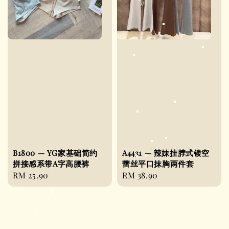
B1800 — YG家基础简约
A4431 — 辣妹挂脖式镂空
拼接感系带A字高腰裤
蕾丝平口抹胸两件套
Regular
RM 25.90
Regular
RM 38.90
price
price