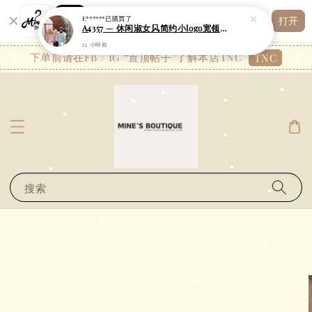
Shopping: 追踪您的订单
E******
已購買了
打开
您信赖的商店
A4357 — 休闲淑女风简约小logo宽领斜肩空气棉两件套套装
12 小時前
26.7
下单前请在FB / IG “置顶帖子”了解本店TNC
TNC
搜索