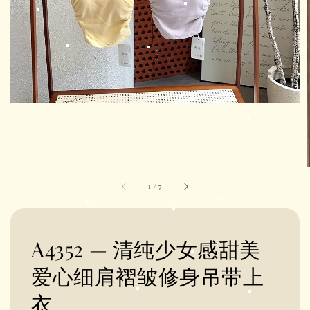
1
/
7
A4352 — 清纯少女感甜美
爱心细肩褶皱修身吊带上
衣