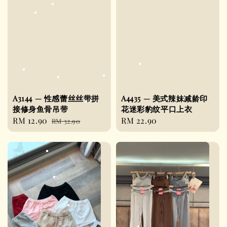
A3144 — 性感蕾丝丝带拼
A4435 — 美式辣妹减龄印
接修身鱼骨吊带
花迷彩豹纹平口上衣
Sale
RM 12.90
Regular
Regular
RM 22.90
RM 32.90
price
price
price