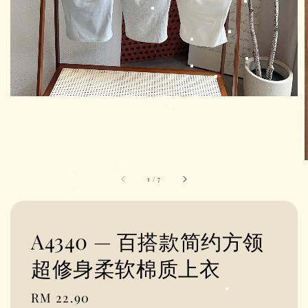
1
/
7
A4340 — 百搭款简约方领
超修身柔软棉质上衣
Regular
RM 22.90