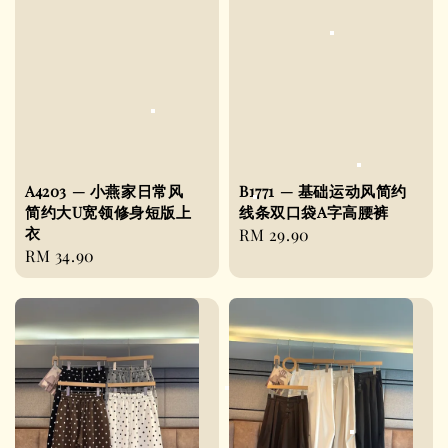
A4203 — 小燕家日常风
B1771 — 基础运动风简约
简约大U宽领修身短版上
线条双口袋A字高腰裤
衣
Regular
RM 29.90
Regular
RM 34.90
price
price