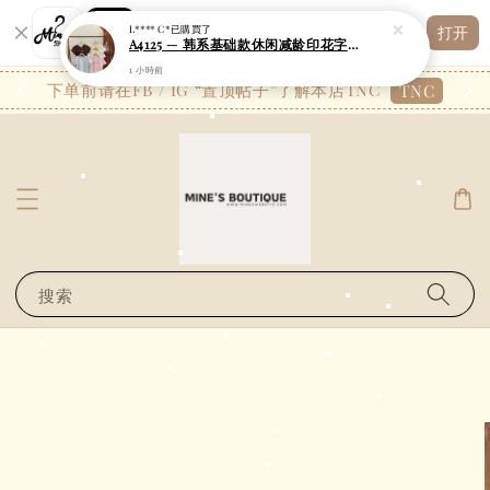
Shopping: 追踪您的订单
L**** C*
已購買了
打开
您信赖的商店
A4125 — 韩系基础款休闲减龄印花字圆领修身长款上衣
1 小時前
26.7
下单前请在FB / IG “置顶帖子”了解本店TNC
TNC
搜索