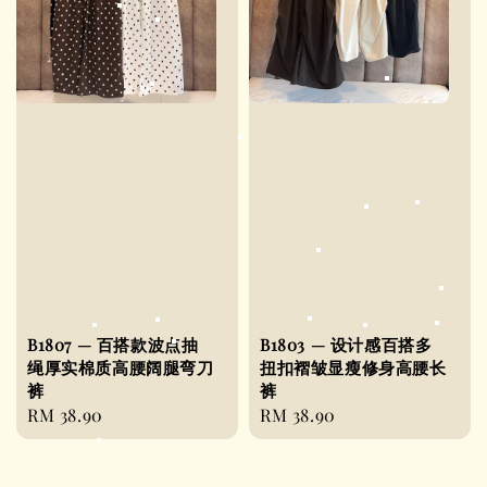
B1807 — 百搭款波点抽
B1803 — 设计感百搭多
绳厚实棉质高腰阔腿弯刀
扭扣褶皱显瘦修身高腰长
裤
裤
Regular
RM 38.90
Regular
RM 38.90
price
price