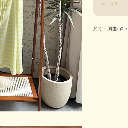
分享
尺寸：胸围138cm