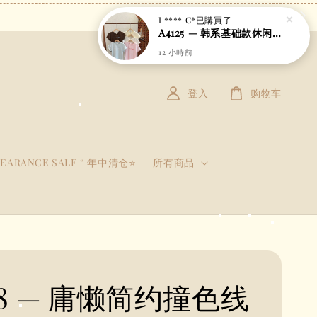
登入
购物车
LEARANCE SALE “ 年中清仓⭐
所有商品
38 — 庸懒简约撞色线