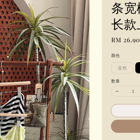
条宽
长款
Regular
RM 26.9
price
颜色
蓝色
数量