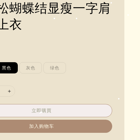
松蝴蝶结显瘦一字肩
上衣
0
黑色
灰色
绿色
立即購買
加入购物车