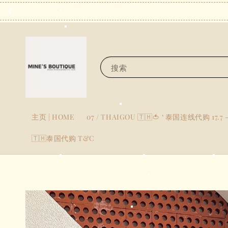
搜索
主页 | HOME
07 / THAIGOU 🇹🇭🍅 ‘ 泰国连线代购 17.7 -
🇹🇭泰国代购 T&C