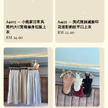
A4203 — 小燕家日常风
A4435 — 美式辣妹减龄印
简约大U宽领修身短版上
花迷彩豹纹平口上衣
衣
Regular
RM 22.90
Regular
RM 34.90
price
price