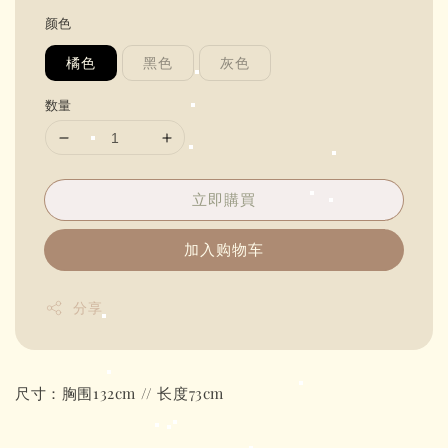
price
颜色
橘色
黑色
灰色
数量
立即購買
加入购物车
分享
尺寸：胸围132cm // 长度73cm