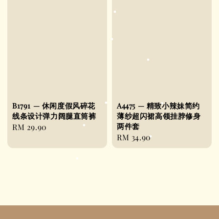
B1791 — 休闲度假风碎花
A4475 — 精致小辣妹简约
线条设计弹力阔腿直筒裤
薄纱超闪裙高领挂脖修身
两件套
Regular
RM 29.90
Regular
RM 34.90
price
price