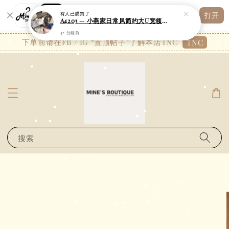
Shopping: 追踪您的订单
有人
已購買了
打开
您信赖的商店
A4203 — 小燕家日常风简约大U宽领修身短版上衣
42 分鐘前
26.7
下单前请在FB / IG “置顶帖子”了解本店TNC
TNC
搜索