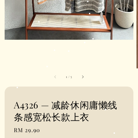
1
/
5
A4326 — 减龄休闲庸懒线
条感宽松长款上衣
Regular
RM 29.90