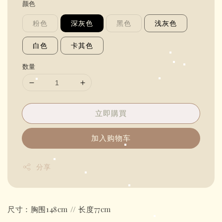
颜色
粉色
深灰色
黑色
浅灰色
白色
卡其色
数量
立即購買
加入购物车
分享
尺寸：胸围148cm // 长度77cm