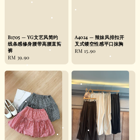
B1705 — YG文艺风简约
A4024 — 辣妹风排扣开
线条感修身腰带高腰直筒
叉式镂空性感平口抹胸
裤
Regular
RM 15.90
Regular
RM 39.90
price
price