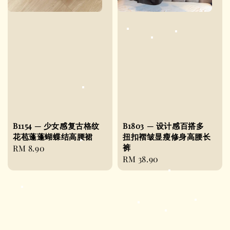
B1154 — 少女感复古格纹
B1803 — 设计感百搭多
花苞蓬蓬蝴蝶结高腰裙
扭扣褶皱显瘦修身高腰长
裤
Regular
RM 8.90
Regular
RM 38.90
price
price