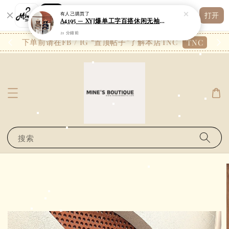
Shopping: 追踪您的订单
有人
已購買了
打开
您信赖的商店
A4195 — XYJ爆单工字百搭休闲无袖背心
21 分鐘前
26.7
下单前请在FB / IG “置顶帖子”了解本店TNC
TNC
搜索