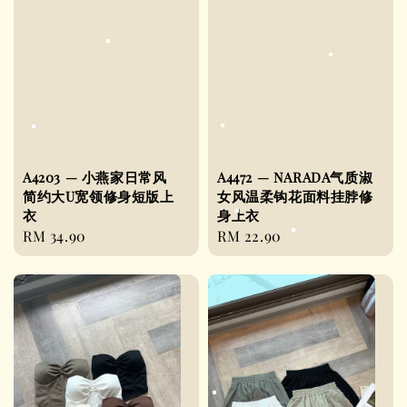
A4203 — 小燕家日常风
A4472 — NARADA气质淑
简约大U宽领修身短版上
女风温柔钩花面料挂脖修
衣
身上衣
Regular
RM 34.90
Regular
RM 22.90
price
price