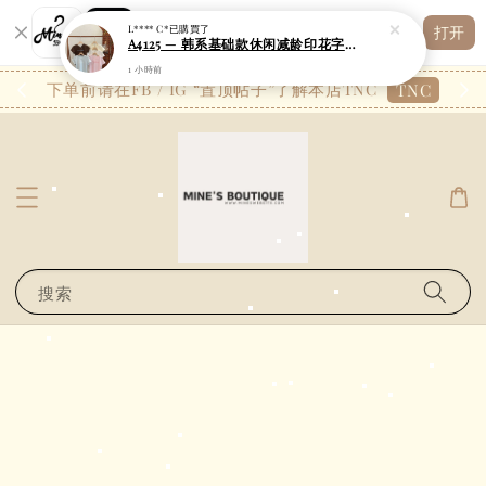
Shopping: 追踪您的订单
L**** C*
已購買了
打开
您信赖的商店
A4125 — 韩系基础款休闲减龄印花字圆领修身长款上衣
1 小時前
26.7
下单前请在FB / IG “置顶帖子”了解本店TNC
TNC
搜索