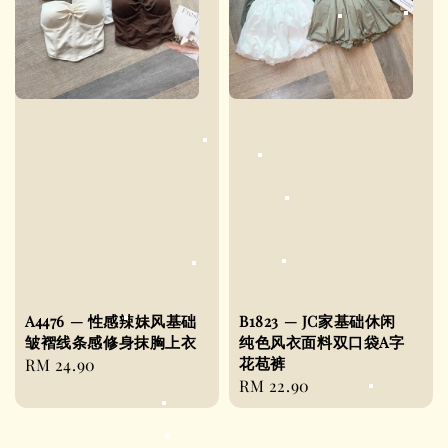
A4476 — 性感辣妹风基础
B1823 — JC家基础休闲
皱褶线条感修身抹胸上衣
纯色风衣面料双口袋A字
花苞裤
Regular
RM 24.90
Regular
RM 22.90
price
price