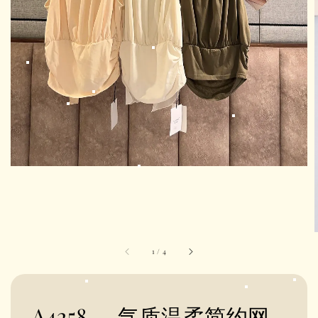
1
/
4
A4258 — 气质温柔简约网