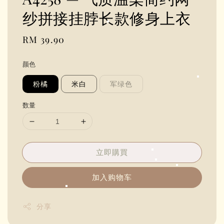
纱拼接挂脖长款修身上衣
Regular
RM 39.90
price
颜色
粉橘
米白
军绿色
数量
立即購買
加入购物车
分享