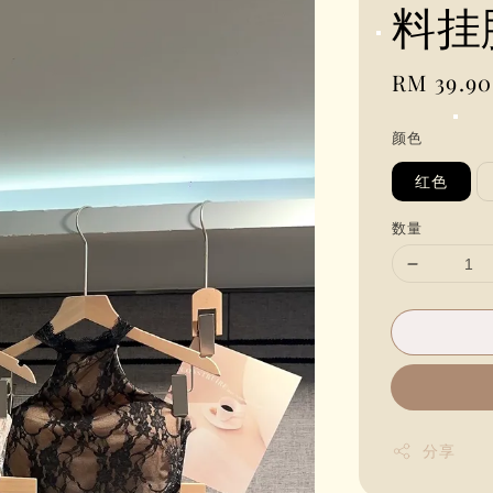
料挂
Regular
RM 39.90
price
颜色
红色
数量
分享