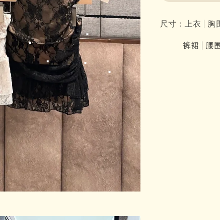
尺寸：上衣 | 胸围7
裤裙 | 腰围62-