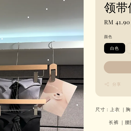
领带
Regular
RM 41.90
price
颜色
白色
分享
尺寸：上衣 ｜胸围6
长裤 ｜腰围60-8