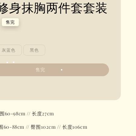
修身抹胸两件套套装
售完
灰蓝色
黑色
售完
0-98cm // 长度27cm
8cm // 臀围102cm // 长度106cm