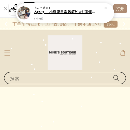
Shopping: 追踪您的订单
有人
已購買了
打开
您信赖的商店
A4203 — 小燕家日常风简约大U宽领修身短版上衣
1 小時前
26.7
下单前请在FB / IG “置顶帖子”了解本店TNC
TNC
搜索