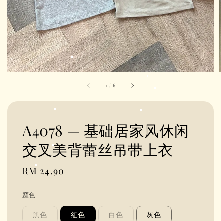
1
/
6
A4078 — 基础居家风休闲
交叉美背蕾丝吊带上衣
Regular
RM 24.90
price
颜色
黑色
红色
白色
灰色