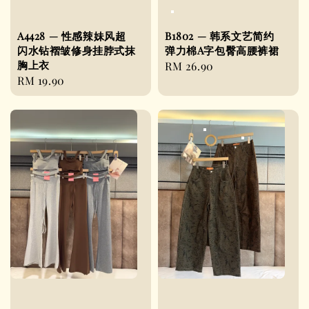
A4428 — 性感辣妹风超
B1802 — 韩系文艺简约
闪水钻褶皱修身挂脖式抹
弹力棉A字包臀高腰裤裙
胸上衣
Regular
RM 26.90
Regular
RM 19.90
price
price