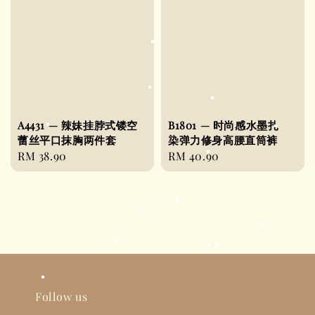
A4431 — 辣妹挂脖式镂空
B1801 — 时尚感水墨扎
蕾丝平口抹胸两件套
染弹力修身高腰直筒裤
Regular
RM 38.90
Regular
RM 40.90
price
price
Follow us