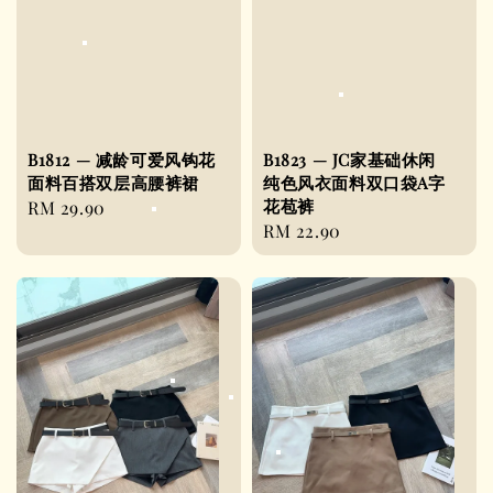
B1812 — 减龄可爱风钩花
B1823 — JC家基础休闲
面料百搭双层高腰裤裙
纯色风衣面料双口袋A字
花苞裤
Regular
RM 29.90
Regular
RM 22.90
price
price