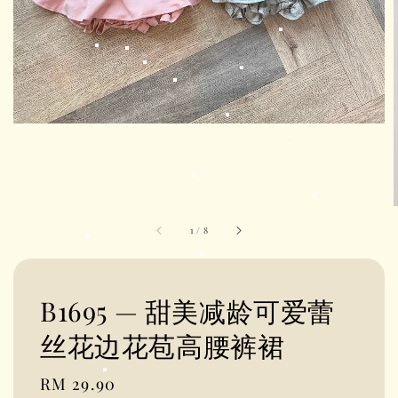
1
/
8
B1695 — 甜美减龄可爱蕾
丝花边花苞高腰裤裙
Regular
RM 29.90