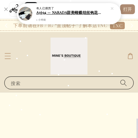
Shopping: 追踪您的订单
有人
已購買了
打开
您信赖的商店
A3694 — NARADA甜美蝴蝶结丝钩花面料弹力一字肩上衣
1 小時前
26.7
下单前请在FB / IG “置顶帖子”了解本店TNC
TNC
搜索