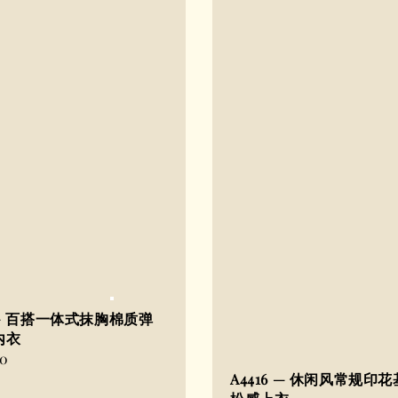
7 — 百搭一体式抹胸棉质弹
内衣
90
A4416 — 休闲风常规印