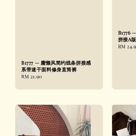
B177
拼接A
Regular
RM 24.
price
B1777 — 庸懒风简约线条拼接感
系带速干面料修身直筒裤
Regular
RM 21.90
price