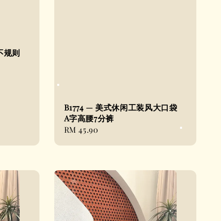
巾不规则
B1774 — 美式休闲工装风大口袋
A字高腰7分裤
Regular
RM 45.90
price