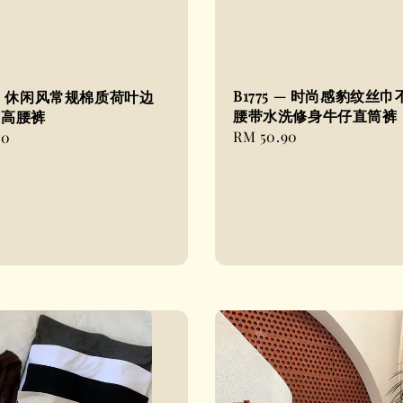
B1775 — 时尚感豹纹丝
6 — 休闲风常规棉质荷叶边
腰带水洗修身牛仔直筒裤
版高腰裤
Regular
RM 50.90
90
price