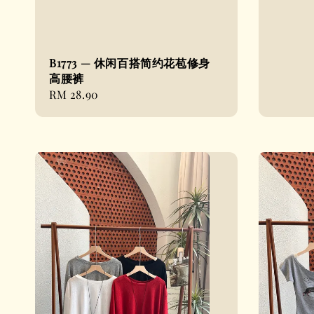
B1773 — 休闲百搭简约花苞修身
高腰裤
Regular
RM 28.90
price