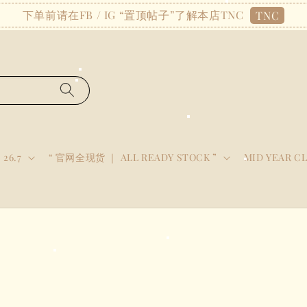
下单前请在FB / IG “置顶帖子”了解本店TNC
TNC
 26.7
“ 官网全现货 ｜ ALL READY STOCK ”
MID YEAR C
e