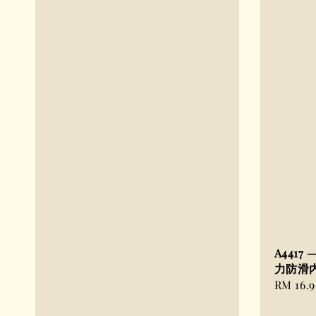
A441
力防滑
Regular
RM 16.
price