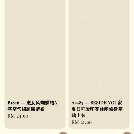
B1816 — 淑女风蝴蝶结A
A4487 — BESIDE YOU家
字空气棉高腰裤裙
夏日可爱印花休闲修身基
础上衣
Regular
RM 24.90
Regular
RM 21.90
price
price