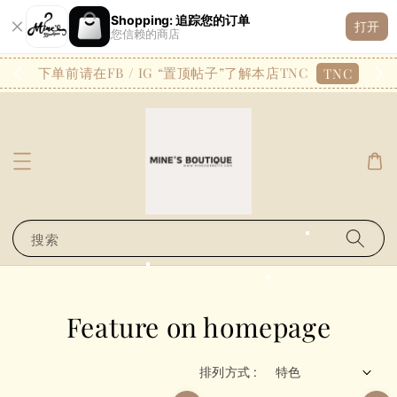
Shopping: 追踪您的订单
有人
已購買了
打开
您信赖的商店
A4195 — XYJ爆单工字百搭休闲无袖背心
2 天前
26.7
下单前请在FB / IG “置顶帖子”了解本店TNC
TNC
搜索
Feature on homepage
排列方式 :