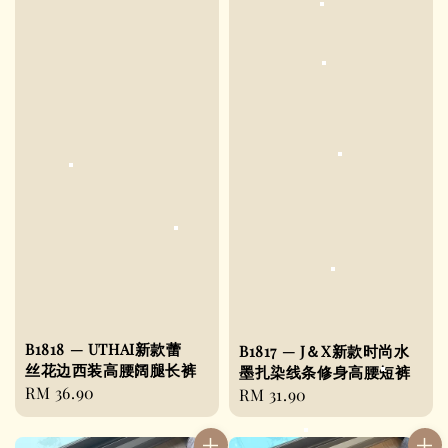
B1818 — UTHAI新款蕾
B1817 — J＆X新款时尚水
丝花边西装高腰阔腿长裤
墨扎染线条修身高腰短裤
Regular
RM 36.90
Regular
RM 31.90
price
price