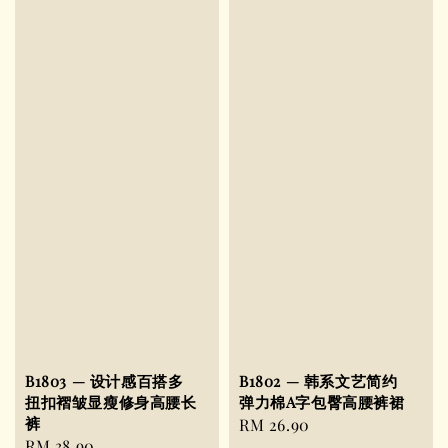
B1803 — 设计感百搭多
B1802 — 韩系文艺简约
扭扣褶皱显瘦修身高腰长
弹力棉A字包臀高腰裤裙
裤
Regular
RM 26.90
Regular
RM 38.90