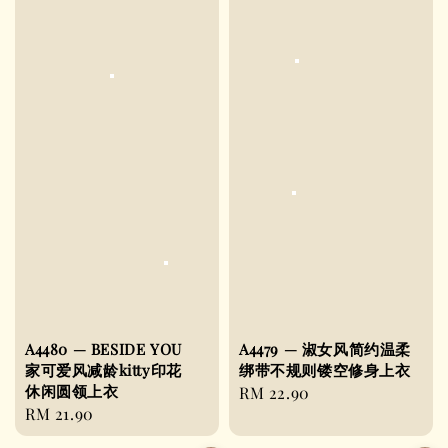
A4480 — BESIDE YOU
A4479 — 淑女风简约温柔
家可爱风减龄kitty印花
绑带不规则镂空修身上衣
休闲圆领上衣
Regular
RM 22.90
Regular
RM 21.90
price
price