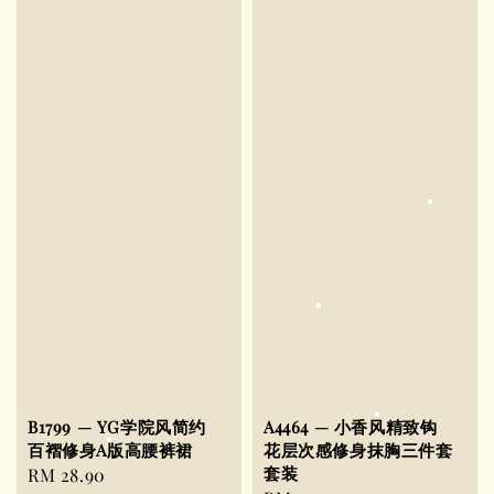
B1799 — YG学院风简约
A4464 — 小香风精致钩
百褶修身A版高腰裤裙
花层次感修身抹胸三件套
套装
Regular
RM 28.90