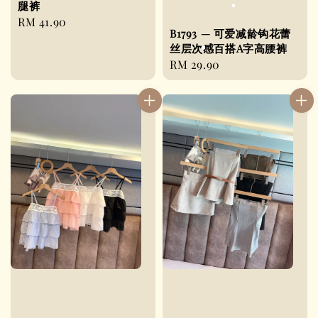
腿裤
Regular
RM 41.90
B1793 — 可爱减龄钩花蕾
price
丝层次感百搭A字高腰裤
Regular
RM 29.90
price