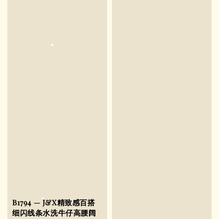
B1794 — J&X精致感百搭
细闪线条水洗牛仔高腰阔