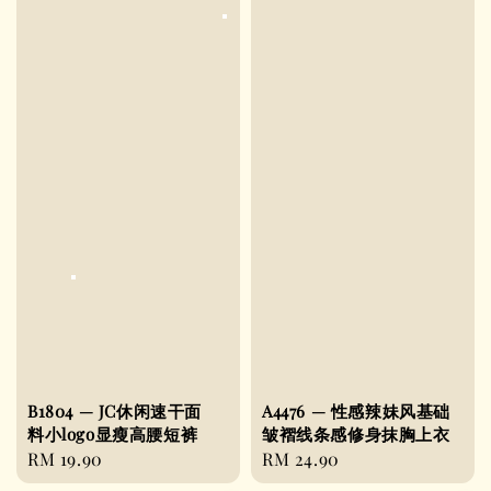
B1804 — JC休闲速干面
A4476 — 性感辣妹风基础
料小logo显瘦高腰短裤
皱褶线条感修身抹胸上衣
Regular
RM 19.90
Regular
RM 24.90
price
price