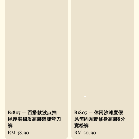
B1807 — 百搭款波点抽
B1805 — 休闲沙滩度假
绳厚实棉质高腰阔腿弯刀
风简约系带修身高腰8分
裤
宽松裤
Regular
RM 38.90
Regular
RM 30.90