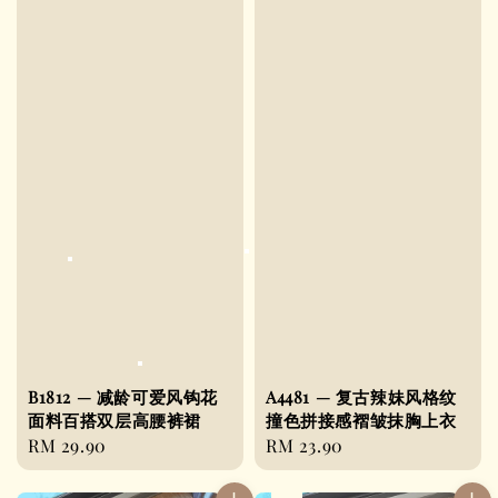
B1812 — 减龄可爱风钩花
A4481 — 复古辣妹风格纹
面料百搭双层高腰裤裙
撞色拼接感褶皱抹胸上衣
Regular
RM 29.90
Regular
RM 23.90
price
price