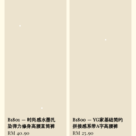
B1801 — 时尚感水墨扎
B1800 — YG家基础简约
染弹力修身高腰直筒裤
拼接感系带A字高腰裤
Regular
RM 40.90
Regular
RM 25.90