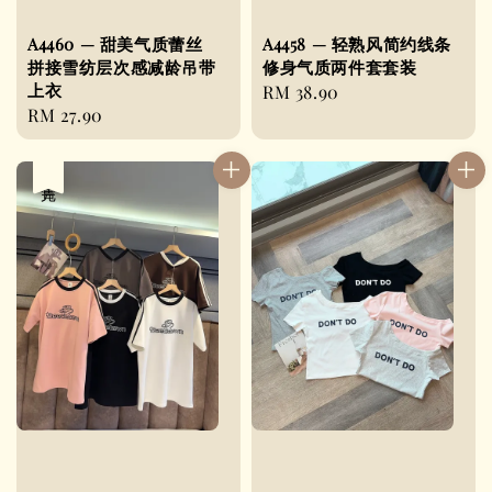
A4460 — 甜美气质蕾丝
A4458 — 轻熟风简约线条
拼接雪纺层次感减龄吊带
修身气质两件套套装
上衣
Regular
RM 38.90
Regular
RM 27.90
price
price
售完