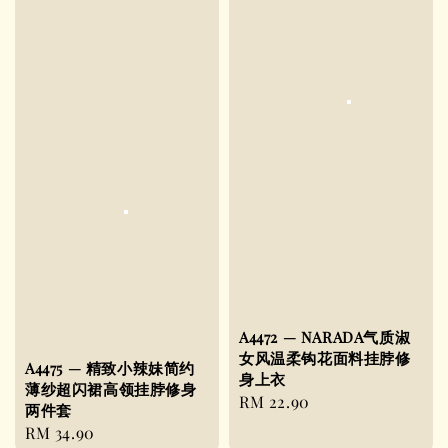
A4472 — NARADA气质淑
女风温柔钩花面料挂脖修
A4475 — 精致小辣妹简约
身上衣
薄纱超闪裙高领挂脖修身
Regular
RM 22.90
两件套
price
Regular
RM 34.90