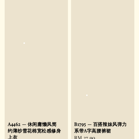
A4462 — 休闲庸懒风简
B1795 — 百搭辣妹风弹力
约薄纱雪花棉宽松感修身
系带A字高腰裤裙
上衣
Regular
RM 27.90