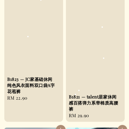
B1823 — JC家基础休闲
纯色风衣面料双口袋A字
花苞裤
B1821 — talent居家休闲
Regular
RM 22.90
感百搭弹力系带棉质高腰
price
裤
Regular
RM 29.90
price