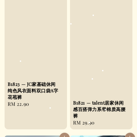
B1823 — JC家基础休闲
纯色风衣面料双口袋A字
花苞裤
B1821 — talent居家休闲
Regular
RM 22.90
感百搭弹力系带棉质高腰
price
裤
Regular
RM 29.90
price