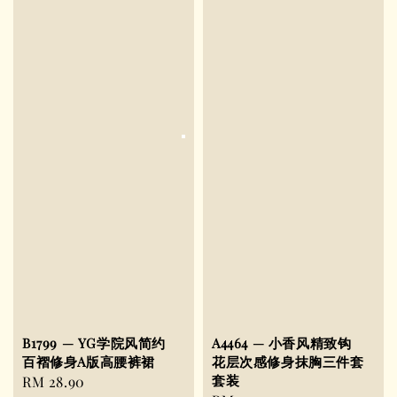
B1799 — YG学院风简约
A4464 — 小香风精致钩
百褶修身A版高腰裤裙
花层次感修身抹胸三件套
套装
Regular
RM 28.90