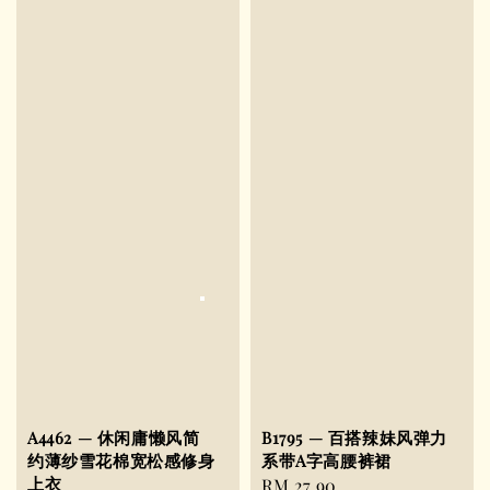
A4462 — 休闲庸懒风简
B1795 — 百搭辣妹风弹力
约薄纱雪花棉宽松感修身
系带A字高腰裤裙
上衣
Regular
RM 27.90