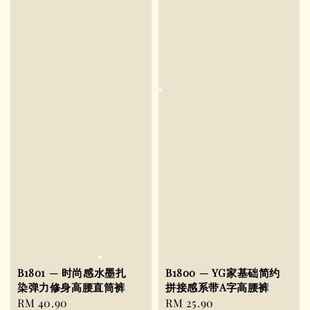
B1801 — 时尚感水墨扎
B1800 — YG家基础简约
染弹力修身高腰直筒裤
拼接感系带A字高腰裤
Regular
RM 40.90
Regular
RM 25.90