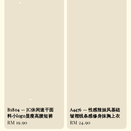
B1804 — JC休闲速干面
A4476 — 性感辣妹风基础
料小logo显瘦高腰短裤
皱褶线条感修身抹胸上衣
Regular
RM 19.90
Regular
RM 24.90
price
price