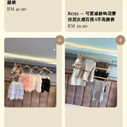
腿裤
Regular
RM 41.90
B1793 — 可爱减龄钩花蕾
price
丝层次感百搭A字高腰裤
Regular
RM 29.90
price