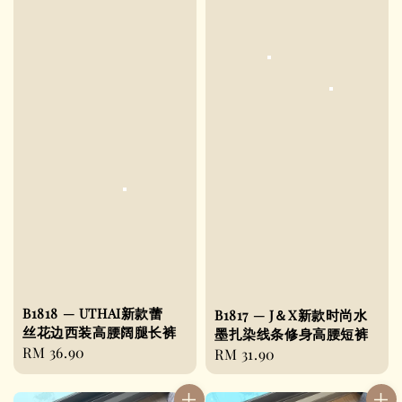
B1818 — UTHAI新款蕾
B1817 — J＆X新款时尚水
丝花边西装高腰阔腿长裤
墨扎染线条修身高腰短裤
Regular
RM 36.90
Regular
RM 31.90
price
price