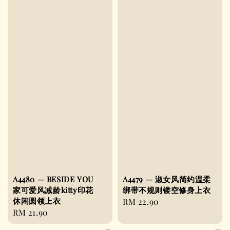
A4480 — BESIDE YOU
A4479 — 淑女风简约温柔
家可爱风减龄kitty印花
绑带不规则镂空修身上衣
休闲圆领上衣
Regular
RM 22.90
Regular
RM 21.90
price
price