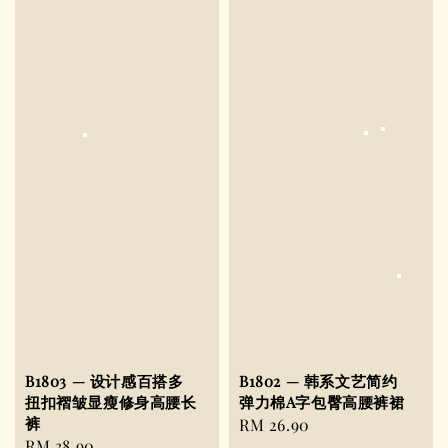
B1803 — 设计感百搭多
B1802 — 韩系文艺简约
扭扣褶皱显瘦修身高腰长
弹力棉A字包臀高腰裤裙
裤
Regular
RM 26.90
Regular
RM 38.90