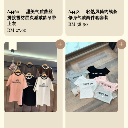
A4460 — 甜美气质蕾丝
A4458 — 轻熟风简约线条
拼接雪纺层次感减龄吊带
修身气质两件套套装
上衣
Regular
RM 38.90
Regular
RM 27.90
price
price
售完