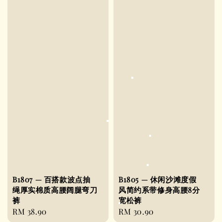
B1807 — 百搭款波点抽
B1805 — 休闲沙滩度假
绳厚实棉质高腰阔腿弯刀
风简约系带修身高腰8分
裤
宽松裤
Regular
RM 38.90
Regular
RM 30.90