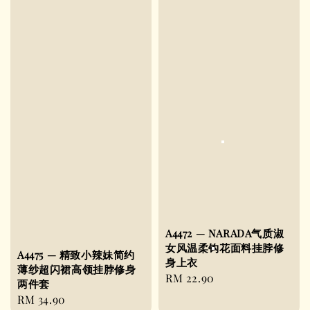
A4472 — NARADA气质淑
女风温柔钩花面料挂脖修
A4475 — 精致小辣妹简约
身上衣
薄纱超闪裙高领挂脖修身
Regular
RM 22.90
两件套
price
Regular
RM 34.90