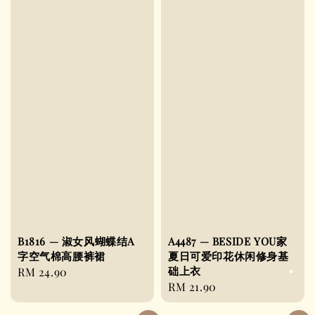
B1816 — 淑女风蝴蝶结A
A4487 — BESIDE YOU家
字空气棉高腰裤裙
夏日可爱印花休闲修身基
础上衣
Regular
RM 24.90
Regular
RM 21.90
price
price