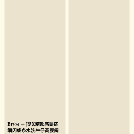
B1794 — J&X精致感百搭
细闪线条水洗牛仔高腰阔