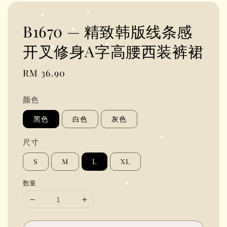
B1670 — 精致韩版线条感
开叉修身A字高腰西装裤裙
Regular
RM 36.90
price
颜色
黑色
白色
灰色
尺寸
S
M
L
XL
数量