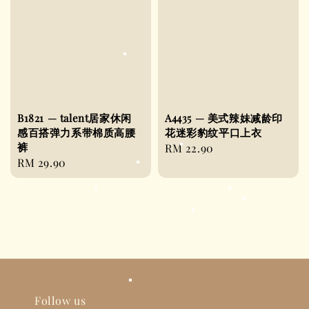
B1821 — talent居家休闲
A4435 — 美式辣妹减龄印
感百搭弹力系带棉质高腰
花迷彩豹纹平口上衣
裤
Regular
RM 22.90
Regular
RM 29.90
price
price
Follow us