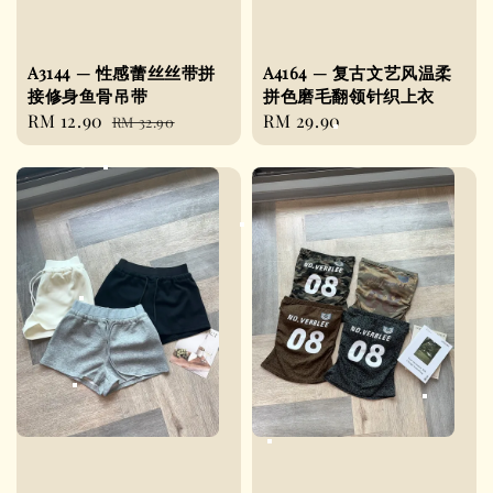
A3144 — 性感蕾丝丝带拼
A4164 — 复古文艺风温柔
接修身鱼骨吊带
拼色磨毛翻领针织上衣
Sale
RM 12.90
Regular
Regular
RM 29.90
RM 32.90
price
price
price