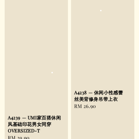
A4238 — 休闲小性感蕾
丝美背修身吊带上衣
Regular
RM 26.90
price
A4239 — UMI家百搭休闲
风基础印花男女同穿
OVERSIZED-T
Regular
RM 29.90