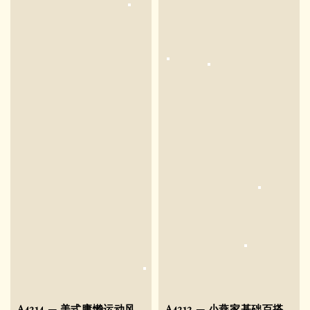
A4214 — 美式庸懒运动风
A4212 — 小燕家基础百搭