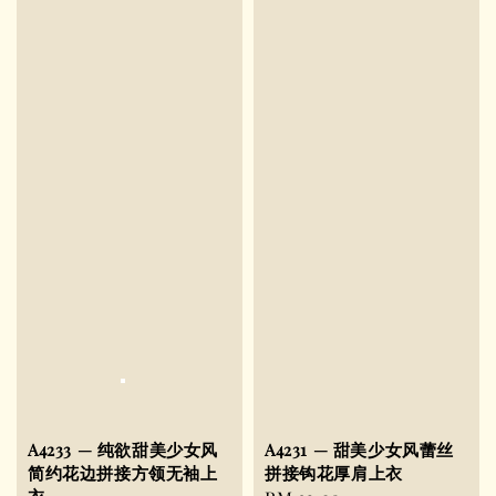
A4233 — 纯欲甜美少女风
A4231 — 甜美少女风蕾丝
简约花边拼接方领无袖上
拼接钩花厚肩上衣
衣