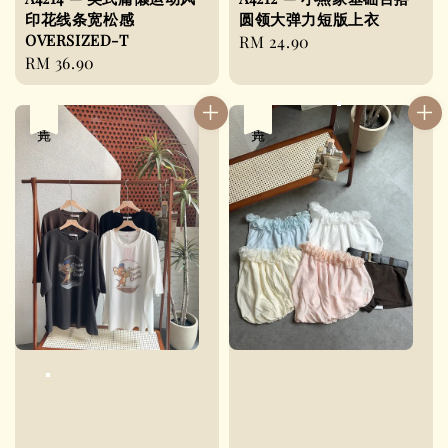
印花线条宽松感
圆领大弹力短版上衣
OVERSIZED-T
Regular
RM 24.90
Regular
RM 36.90
price
price
售完
售完