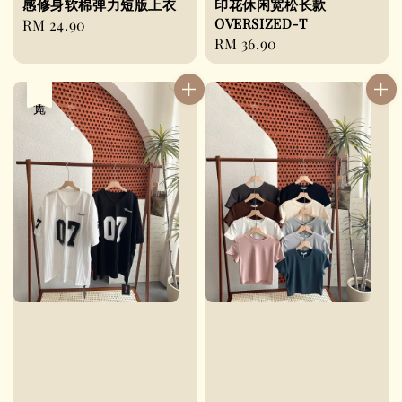
感修身软棉弹力短版上衣
印花休闲宽松长款
OVERSIZED-T
Regular
RM 24.90
Regular
RM 36.90
price
price
售完