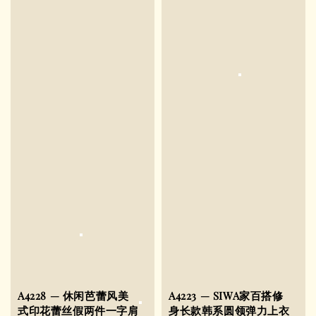
A4228 — 休闲芭蕾风美
A4223 — SIWA家百搭修
式印花蕾丝假两件一字肩
身长款韩系圆领弹力上衣