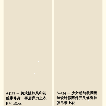
A4234 — 少女感纯欲风蕾
A4237 — 美式辣妹风印花
丝设计假两件开叉修身挂
丝带修身一字肩弹力上衣
脖吊带上衣
Regular
RM 28.90