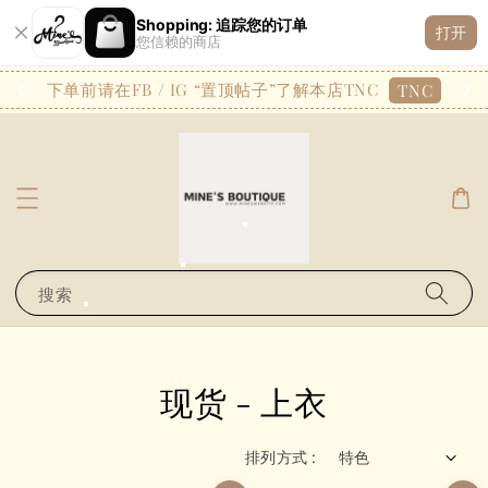
Shopping: 追踪您的订单
L**** C*
已購買了
打开
您信赖的商店
A4125 — 韩系基础款休闲减龄印花字圆领修身长款上衣
1 天前
26.7
下单前请在FB / IG “置顶帖子”了解本店TNC
TNC
搜索
现货 - 上衣
排列方式 :