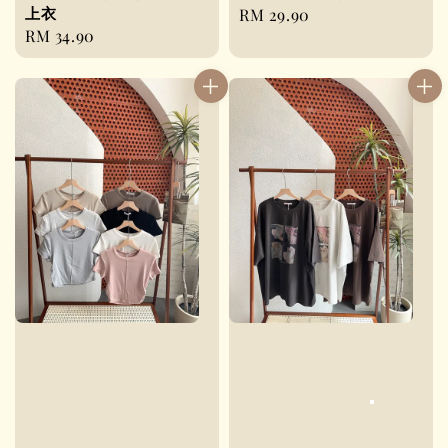
上衣
Regular
RM 29.90
Regular
RM 34.90
price
price